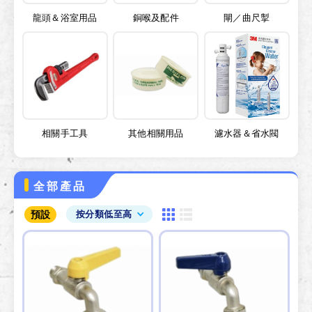
龍頭＆浴室用品
銅喉及配件
閘／曲尺掣
相關手工具
其他相關用品
濾水器＆省水閥
全部產品
預設
按分類低至高